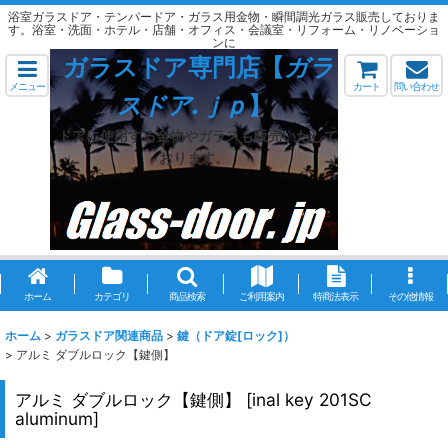
浴室ガラスドア・テンパードア・ガラス用金物・瞬間調光ガラス販売しておりま
す。浴室・洗面・ホテル・店舗・オフィス・会議室・リフォーム・リノベーショ
ンに
ガラスドア専門店【
ガラ
メニュー
カート
問い合わせ
スドア.ｊｐ
】
ドアに使用する金物やガラスも販売いたして
おります。
ホーム
カテゴリ
商品検索
ご利用案内
特商法表示
その他情報
ホーム
>
ガラスドア関連商品
>
鍵（ドア錠[ロック]）
>
アルミ ダブルロック【鍵側】
アルミ ダブルロック【鍵側】
[
inal key 201SC
aluminum
]