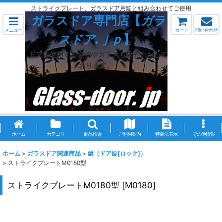
ストライクプレート、ガラスドア用錠と組み合わせてご使用
ガラスドア専門店【
ガラ
メニュー
カート
問い合わせ
スドア.ｊｐ
】
ドアに使用する金物やガラスも販売いたして
おります。
ホーム
カテゴリ
商品検索
ご利用案内
特商法表示
その他情報
ホーム
>
ガラスドア関連商品
>
鍵（ドア錠[ロック]）
>
ストライクプレートM0180型
ストライクプレートM0180型
[
M0180
]