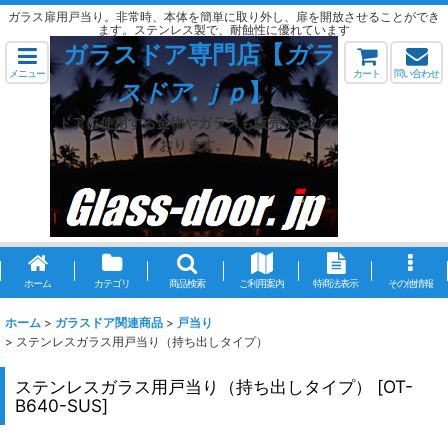
ガラス扉用戸当り。非常時、本体を簡単に取り外し、扉を開放させることができ
ます。ステンレス製で、耐蝕性に優れています
ガラスドア専門店【
ガラ
メニュー
カート
問い合わせ
スドア.ｊｐ
】
ドアに使用する金物やガラスも販売いたして
おります。
ホーム
カテゴリ
商品検索
ご利用案内
特商法表示
その他情報
ホーム
>
ガラスドア関連商品
>
戸当り
>
ステンレスガラス用戸当り（持ち出しタイプ）
ステンレスガラス用戸当り（持ち出しタイプ）
[
OT-
B640-SUS
]