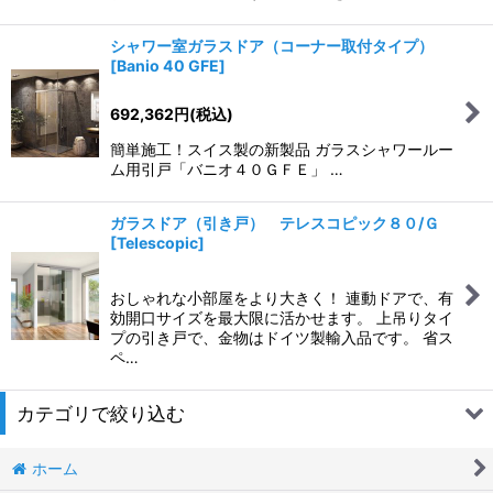
シャワー室ガラスドア（コーナー取付タイプ）
[
Banio 40 GFE
]
692,362
円
(税込)
簡単施工！スイス製の新製品 ガラスシャワールー
ム用引戸「バニオ４０ＧＦＥ」 …
ガラスドア（引き戸） テレスコピック８０/Ｇ
[
Telescopic
]
おしゃれな小部屋をより大きく！ 連動ドアで、有
効開口サイズを最大限に活かせます。 上吊りタイ
プの引き戸で、金物はドイツ製輸入品です。 省ス
ペ…
カテゴリで絞り込む
ホーム
ガラスドア（フレームレス）