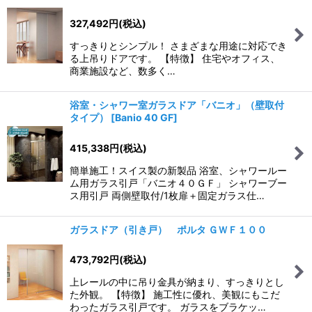
327,492
円
(税込)
すっきりとシンプル！ さまざまな用途に対応でき
る上吊りドアです。 【特徴】 住宅やオフィス、
商業施設など、数多く…
浴室・シャワー室ガラスドア「バニオ」（壁取付
タイプ）
[
Banio 40 GF
]
415,338
円
(税込)
簡単施工！スイス製の新製品 浴室、シャワールー
ム用ガラス引戸「バニオ４０ＧＦ」 シャワーブー
ス用引戸 両側壁取付/1枚扉＋固定ガラス仕…
ガラスドア（引き戸） ポルタ ＧＷＦ１００
473,792
円
(税込)
上レールの中に吊り金具が納まり、すっきりとし
た外観。 【特徴】 施工性に優れ、美観にもこだ
わったガラス引戸です。 ガラスをブラケッ…