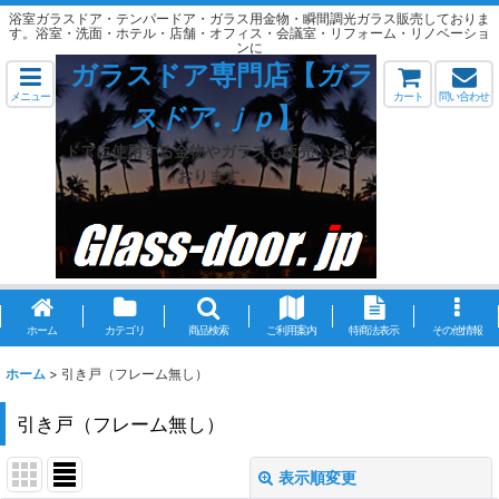
浴室ガラスドア・テンパードア・ガラス用金物・瞬間調光ガラス販売しておりま
す。浴室・洗面・ホテル・店舗・オフィス・会議室・リフォーム・リノベーショ
ンに
ガラスドア専門店【
ガラ
メニュー
カート
問い合わせ
スドア.ｊｐ
】
ドアに使用する金物やガラスも販売いたして
おります。
ホーム
カテゴリ
商品検索
ご利用案内
特商法表示
その他情報
ホーム
>
引き戸（フレーム無し）
引き戸（フレーム無し）
表示順変更
閉じる