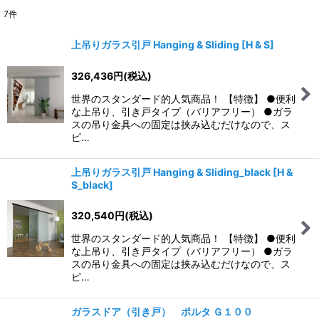
7
件
表示数
:
上吊りガラス引戸 Hanging & Sliding
[
H & S
]
並び順
:
326,436
円
(税込)
世界のスタンダード的人気商品！ 【特徴】 ●便利
絞り込む
な上吊り、引き戸タイプ（バリアフリー） ●ガラ
スの吊り金具への固定は挟み込むだけなので、ス
ピ…
上吊りガラス引戸 Hanging & Sliding_black
[
H &
S_black
]
320,540
円
(税込)
世界のスタンダード的人気商品！ 【特徴】 ●便利
な上吊り、引き戸タイプ（バリアフリー） ●ガラ
スの吊り金具への固定は挟み込むだけなので、ス
ピ…
ガラスドア（引き戸） ポルタ Ｇ１００