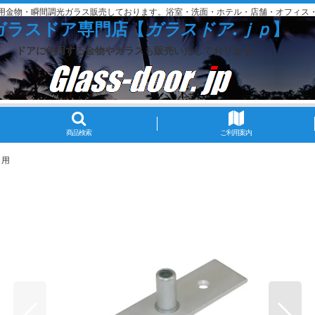
用金物・瞬間調光ガラス販売しております。浴室・洗面・ホテル・店舗・オフィス
ガラスドア専門店【
ガラスドア.ｊｐ
】
ドアに使用する金物やガラスも販売いたしております。
商品検索
ご利用案内
1用