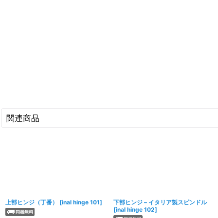
関連商品
上部ヒンジ（丁番）
[
inal hinge 101
]
下部ヒンジ – イタリア製スピンドル
[
inal hinge 102
]