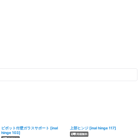
ピボット付壁ガラスサポート
[
inal
上部ヒンジ
[
inal hinge 117
]
hinge 103
]