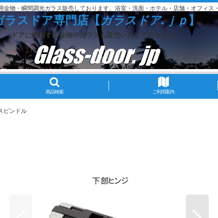
用金物・瞬間調光ガラス販売しております。浴室・洗面・ホテル・店舗・オフィス
ガラスドア専門店【
ガラスドア.ｊｐ
】
ドアに使用する金物やガラスも販売いたしております。
商品検索
ご利用案内
製スピンドル