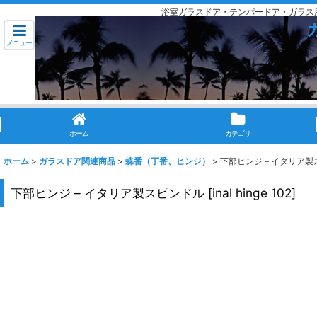
浴室ガラスドア・テンパードア・ガラス
メニュー
ホーム
カテゴリ
ホーム
>
ガラスドア関連商品
>
蝶番（丁番、ヒンジ）
>
下部ヒンジ – イタリア
下部ヒンジ – イタリア製スピンドル
[
inal hinge 102
]