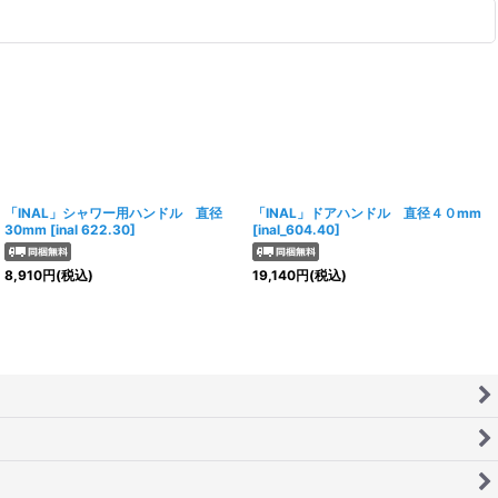
「INAL」シャワー用ハンドル 直径
「INAL」ドアハンドル 直径４０mm
30mm
[
inal 622.30
]
[
inal_604.40
]
8,910
円
(税込)
19,140
円
(税込)