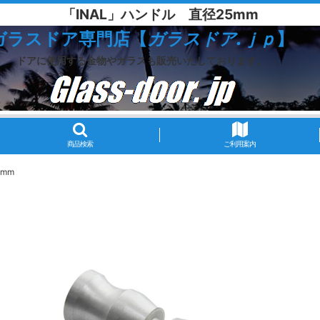
「INAL」ハンドル 直径25mm
ガラスドア専門店【
ガラスドア.ｊｐ
】
ドアに使用する金物やガラスも販売いたしております。
商品検索
ご利用案内
5mm