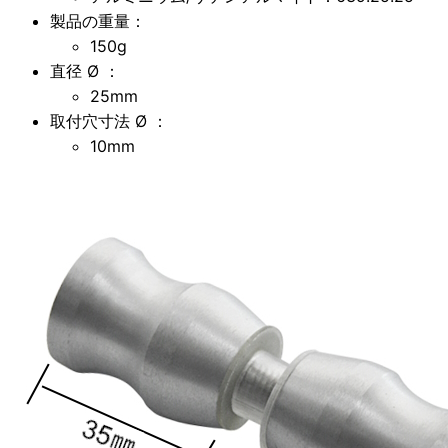
製品の重量：
150g
直径 Ø ：
25mm
取付穴寸法 Ø ：
10mm