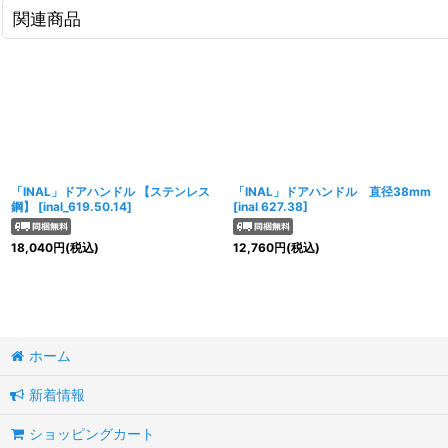
関連商品
「INAL」ドアハンドル 【ステンレス
「INAL」ドアハンドル 直径38mm
鋼】
[
inal_619.50.14
]
[
inal 627.38
]
18,040
円
(税込)
12,760
円
(税込)
ホーム
新着情報
ショッピングカート