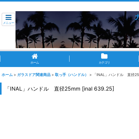
メニュー
ホーム
カテゴリ
ホーム
>
ガラスドア関連商品
>
取っ手（ハンドル）
>
「INAL」ハンドル 直径2
「INAL」ハンドル 直径25mm
[
inal 639.25
]