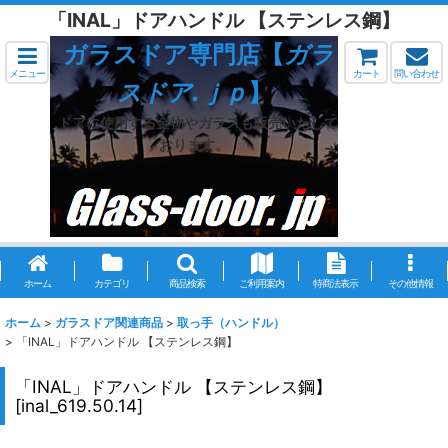
「INAL」ドアハンドル 【ステンレス鋼】
ガラスドア専門店【
ガラ
メニュー
カート
問い合わせ
スドア.ｊｐ
】
ドアに使用する金物やガラスも販売いたして
おります。
ホーム
カテゴリ
商品検索
ご利用案内
特商法表示
その他情報
ホーム
>
ガラスドア関連商品
>
取っ手（ハンドル）
>
「INAL」ドアハンドル 【ステンレス鋼】
「INAL」ドアハンドル 【ステンレス鋼】
[
inal_619.50.14
]