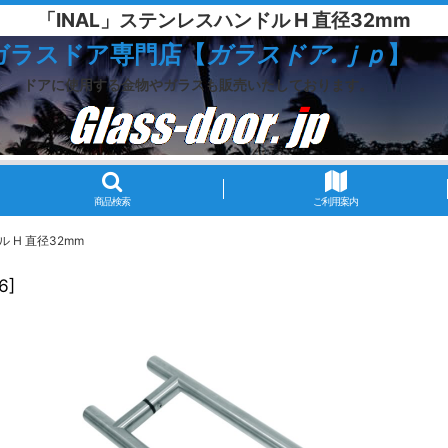
「INAL」ステンレスハンドル H 直径32mm
ガラスドア専門店【
ガラスドア.ｊｐ
】
ドアに使用する金物やガラスも販売いたしております。
商品検索
ご利用案内
 H 直径32mm
36
]