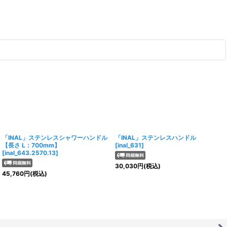
「INAL」ステンレスシャワーハンドル
「INAL」ステンレスハンドル
【長さ L：700mm】
[
inal_631
]
[
inal_643.2570.13
]
30,030
円
(税込)
45,760
円
(税込)