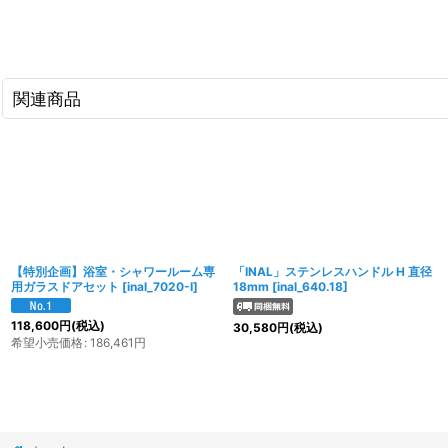
関連商品
【特別企画】浴室・シャワールーム専
「INAL」ステンレスハンドル H 直径
用ガラスドアセット
[
inal_7020-I
]
18mm
[
inal_640.18
]
118,600
円
(税込)
30,580
円
(税込)
希望小売価格
:
186,461
円