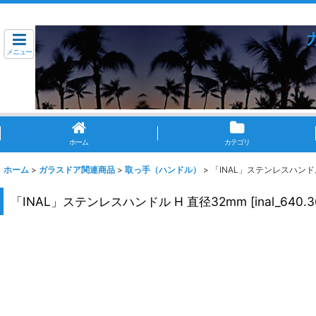
メニュー
ホーム
カテゴリ
ホーム
>
ガラスドア関連商品
>
取っ手（ハンドル）
>
「INAL」ステンレスハンドル
「INAL」ステンレスハンドル H 直径32mm
[
inal_640.