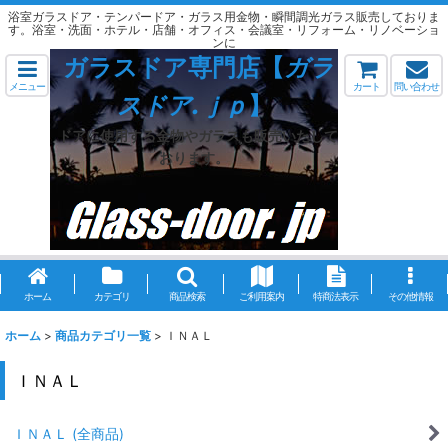
浴室ガラスドア・テンパードア・ガラス用金物・瞬間調光ガラス販売しておりま
す。浴室・洗面・ホテル・店舗・オフィス・会議室・リフォーム・リノベーショ
ンに
ガラスドア専門店【
ガラ
メニュー
カート
問い合わせ
スドア.ｊｐ
】
ドアに使用する金物やガラスも販売いたして
おります。
ホーム
カテゴリ
商品検索
ご利用案内
特商法表示
その他情報
ホーム
>
商品カテゴリ一覧
>
ＩＮＡＬ
ＩＮＡＬ
ＩＮＡＬ (全商品)