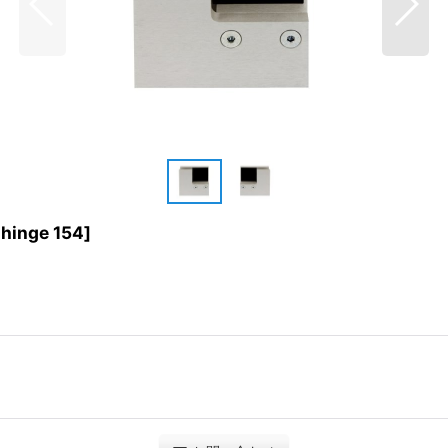
 hinge 154
]