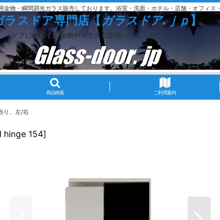
用金物・瞬間調光ガラス販売しております。浴室・洗面・ホテル・店舗・オフィス
ガラスドア専門店【
ガラスドア.ｊｐ
】
ドアに使用する金物やガラスも販売いたしております。
商品検索
ご利用案内
当り、左/右
l hinge 154
]