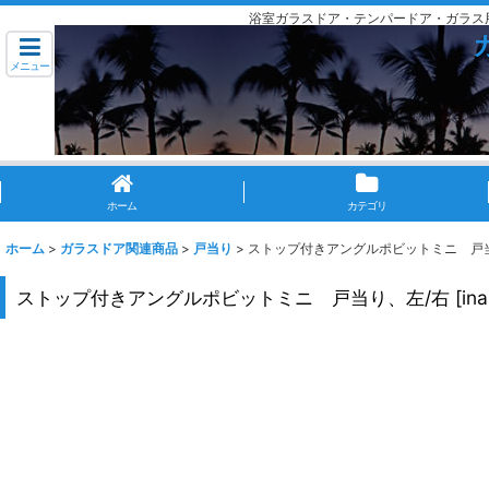
浴室ガラスドア・テンパードア・ガラス
メニュー
ホーム
カテゴリ
ホーム
>
ガラスドア関連商品
>
戸当り
>
ストップ付きアングルポビットミニ 戸
ストップ付きアングルポビットミニ 戸当り、左/右
[
ina