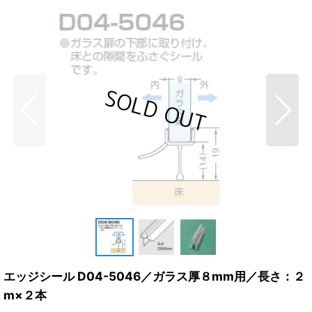
エッジシール D04-5046／ガラス厚８mm用／長さ：２
m×２本