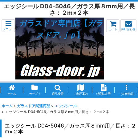
エッジシール D04-5046／ガラス厚８mm用／長
さ：２m×２本
ガラスドア専門店【
ガラ
メニュー
カート
問い合わせ
スドア.ｊｐ
】
ドアに使用する金物やガラスも販売いたして
おります。
ホーム
カテゴリ
商品検索
ご利用案内
特商法表示
その他情報
ホーム
>
ガラスドア関連商品
>
エッジシール
>
エッジシール D04-5046／ガラス厚８mm用／長さ：２m×２本
エッジシール D04-5046／ガラス厚８mm用／長さ：２
m×２本