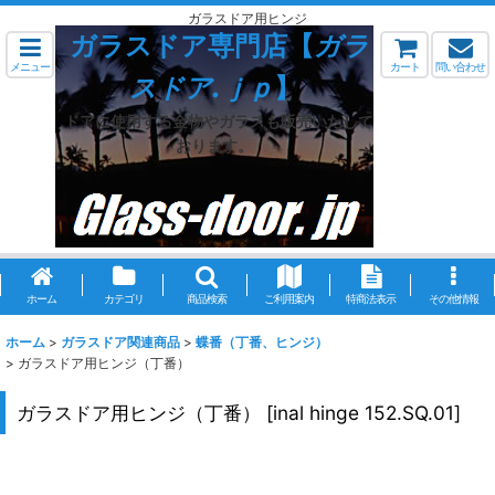
ガラスドア用ヒンジ
ガラスドア専門店【
ガラ
メニュー
カート
問い合わせ
スドア.ｊｐ
】
ドアに使用する金物やガラスも販売いたして
おります。
ホーム
カテゴリ
商品検索
ご利用案内
特商法表示
その他情報
ホーム
>
ガラスドア関連商品
>
蝶番（丁番、ヒンジ）
>
ガラスドア用ヒンジ（丁番）
ガラスドア用ヒンジ（丁番）
[
inal hinge 152.SQ.01
]