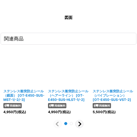
図面
関連商品
ステンレス衝突防止シール
ステンレス衝突防止シール
ステンレス衝突防止シール
（鏡面）
[
OT-E450-SUS-
（ヘアーライン）
[
OT-
（バイブレーション）
MST-1/-2/-3
]
E450-SUS-HLST-1/-2
]
[
OT-E450-SUS-VST-2
]
4,950
円
(税込)
4,950
円
(税込)
5,500
円
(税込)