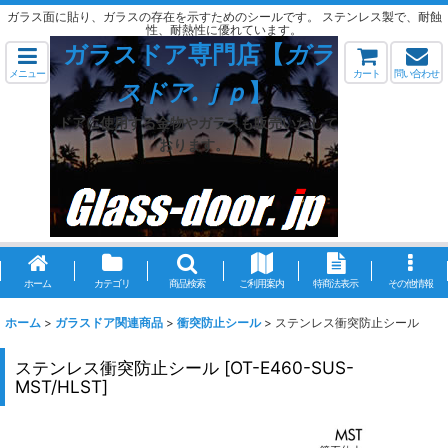
ガラス面に貼り、ガラスの存在を示すためのシールです。 ステンレス製で、耐蝕
性、耐熱性に優れています。
ガラスドア専門店【
ガラ
メニュー
カート
問い合わせ
スドア.ｊｐ
】
ドアに使用する金物やガラスも販売いたして
おります。
ホーム
カテゴリ
商品検索
ご利用案内
特商法表示
その他情報
ホーム
>
ガラスドア関連商品
>
衝突防止シール
>
ステンレス衝突防止シール
ステンレス衝突防止シール
[
OT-E460-SUS-
MST/HLST
]