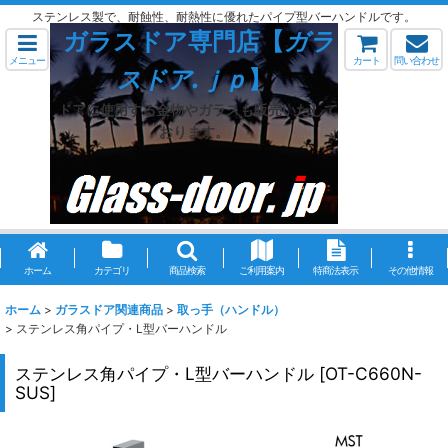
ステンレス製で、耐蝕性、耐熱性に優れたパイプ型バーハンドルです。
ガラスドア専門店【
ガラ
メニュー
カート
問い合わせ
スドア.ｊｐ
】
ドアに使用する金物やガラスも販売いたして
おります。
ホーム
カテゴリ
商品検索
ご利用案内
特商法表示
その他情報
ホーム
>
ガラスドア関連商品
>
取っ手（ハンドル）
>
ステンレス角パイプ・L型バーハンドル
ステンレス角パイプ・L型バーハンドル
[
OT-C660N-
SUS
]