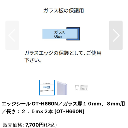
エッジシール OT-H660N／ガラス厚１０mm、８mm用
／長さ：２．５m×２本
[
OT-H660N
]
販売価格
:
7,700
円
(税込)