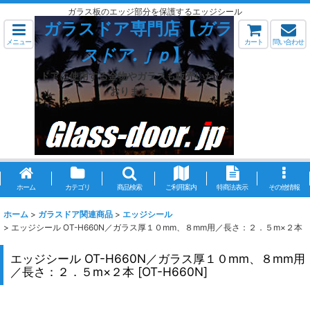
ガラス板のエッジ部分を保護するエッジシール
ガラスドア専門店【
ガラ
メニュー
カート
問い合わせ
スドア.ｊｐ
】
ドアに使用する金物やガラスも販売いたして
おります。
ホーム
カテゴリ
商品検索
ご利用案内
特商法表示
その他情報
ホーム
>
ガラスドア関連商品
>
エッジシール
>
エッジシール OT-H660N／ガラス厚１０mm、８mm用／長さ：２．５m×２本
エッジシール OT-H660N／ガラス厚１０mm、８mm用
／長さ：２．５m×２本
[
OT-H660N
]