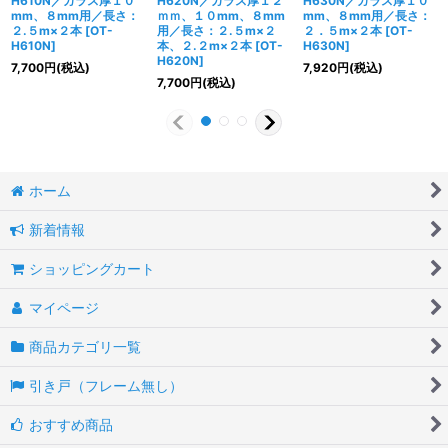
H610N／ガラス厚１０
H620N／ガラス厚１２
H630N／ガラス厚１０
mm、８mm用／長さ：
ｍｍ、１０mm、８mm
mm、８mm用／長さ：
２.５m×２本
[
OT-
用／長さ：２.５m×２
２．５m×２本
[
OT-
H610N
]
本、２.２m×２本
[
OT-
H630N
]
H620N
]
7,700
円
(税込)
7,920
円
(税込)
7,700
円
(税込)
ホーム
新着情報
ショッピングカート
マイページ
商品カテゴリ一覧
引き戸（フレーム無し）
おすすめ商品