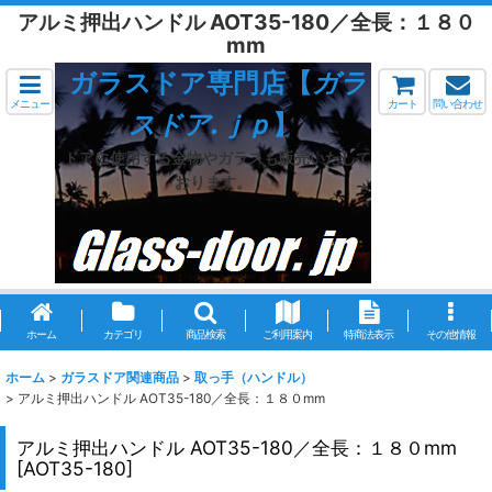
アルミ押出ハンドル AOT35-180／全長：１８０
mm
ガラスドア専門店【
ガラ
メニュー
カート
問い合わせ
スドア.ｊｐ
】
ドアに使用する金物やガラスも販売いたして
おります。
ホーム
カテゴリ
商品検索
ご利用案内
特商法表示
その他情報
ホーム
>
ガラスドア関連商品
>
取っ手（ハンドル）
>
アルミ押出ハンドル AOT35-180／全長：１８０mm
アルミ押出ハンドル AOT35-180／全長：１８０mm
[
AOT35-180
]