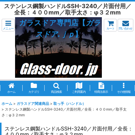
ステンレス鋼製ハンドルSSH-3240／片面付用／
全長：４００mm／取手太さ：φ３２mm
ガラスドア専門店【
ガラ
メニュー
カート
問い合わせ
スドア.ｊｐ
】
ドアに使用する金物やガラスも販売いたして
おります。
ホーム
カテゴリ
商品検索
ご利用案内
特商法表示
その他情報
ホーム
>
ガラスドア関連商品
>
取っ手（ハンドル）
>
ステンレス鋼製ハンドルSSH-3240／片面付用／全長：４００mm／取手太
さ：φ３２mm
ステンレス鋼製ハンドルSSH-3240／片面付用／全長：
４００mm／取手太さ：φ３２mm