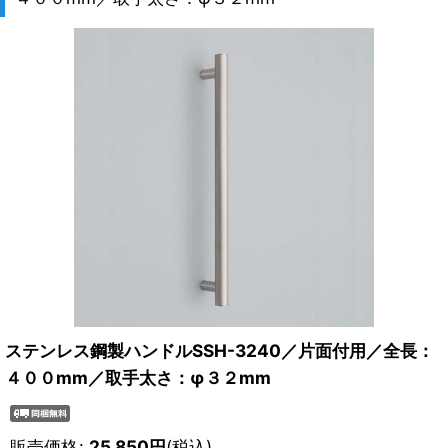
ステンレス鋼製ハンドルSSH-3240／片面付用／全長：
４００mm／取手太さ：φ３２mm
販売価格
:
25,850
円
(税込)