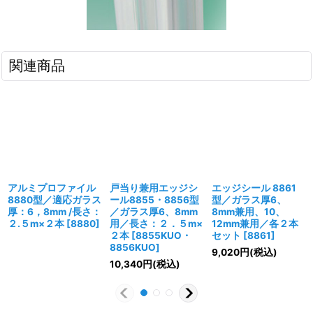
関連商品
アルミプロファイル
戸当り兼用エッジシ
エッジシール 8861
8880型／適応ガラス
ール8855・8856型
型／ガラス厚6、
厚：6，8mm /長さ：
／ガラス厚6、8mm
8mm兼用、10、
２.５m×２本
[
8880
]
用／長さ：２．５m×
12mm兼用／各２本
２本
[
8855KUO・
セット
[
8861
]
8856KUO
]
9,020
円
(税込)
10,340
円
(税込)