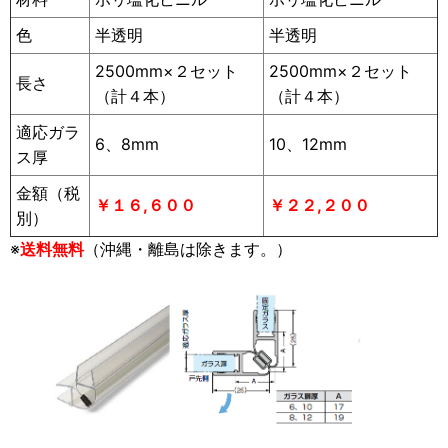
色
半透明
半透明
2500mm×２セット
2500mm×２セット
長さ
（計４本）
（計４本）
適応ガラ
6、8mm
10、12mm
ス厚
金額（税
￥１６,６００
￥２２,２００
別）
※
送料無料
（沖縄・離島は除きます。）