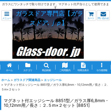
ガラスにワンタッチで取り付けできます。マグネット付戸当りとして使用できま
す
ガラスドア専門店【
ガラ
メニュー
カート
問い合わせ
スドア.ｊｐ
】
ドアに使用する金物やガラスも販売いたして
おります。
ホーム
カテゴリ
商品検索
ご利用案内
特商法表示
その他情報
ホーム
>
ガラスドア関連商品
>
エッジシール
>
マグネット付エッジシール 8851型／ガラス厚6,8mm・10,12mm用／長さ：２.
５m×２セット
マグネット付エッジシール 8851型／ガラス厚6,8mm・
10,12mm用／長さ：２.５m×２セット
[
8851
]