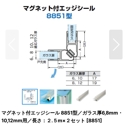
マグネット付エッジシール 8851型／ガラス厚6,8mm・
10,12mm用／長さ：２.５m×２セット
[
8851
]