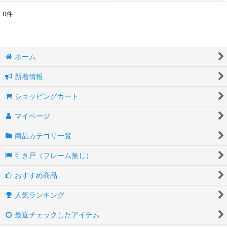
0
件
表示数
:
並び順
:
ホーム
絞り込む
新着情報
ショッピングカート
マイページ
商品カテゴリ一覧
引き戸（フレーム無し）
おすすめ商品
人気ランキング
最近チェックしたアイテム