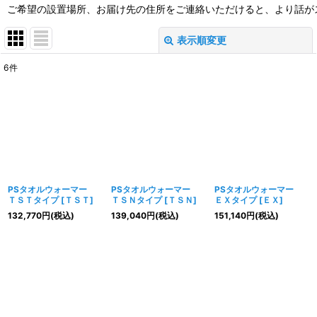
ご希望の設置場所、お届け先の住所をご連絡いただけると、より話が
表示順変更
閉じる
6
件
表示数
:
並び順
:
絞り込む
PSタオルウォーマー
PSタオルウォーマー
PSタオルウォーマー
ＴＳＴタイプ
[
ＴＳＴ
]
ＴＳＮタイプ
[
ＴＳＮ
]
ＥＸタイプ
[
ＥＸ
]
132,770
円
(税込)
139,040
円
(税込)
151,140
円
(税込)