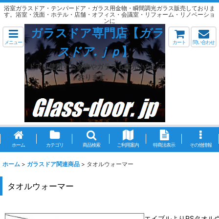
浴室ガラスドア・テンパードア・ガラス用金物・瞬間調光ガラス販売しておりま
す。浴室・洗面・ホテル・店舗・オフィス・会議室・リフォーム・リノベーショ
ンに
ガラスドア専門店【
ガラ
メニュー
カート
問い合わせ
スドア.ｊｐ
】
ドアに使用する金物やガラスも販売いたして
おります。
ホーム
カテゴリ
商品検索
ご利用案内
特商法表示
その他情報
ホーム
>
ガラスドア関連商品
>
タオルウォーマー
タオルウォーマー
エイブルよりPSタオル