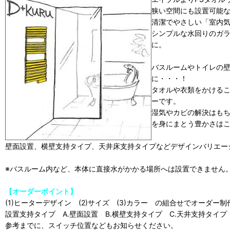
狭い空間にも設置可能
清潔でやさしい「室内
シンプルな水回りのガ
に。
バスルームやトイレの
に・・・！
タオルや衣類をかける
ーです。
湿気やカビの解決はも
を身にまとう豊かさは
壁面設置、横壁支持タイプ、天井床支持タイプなどデザインバリエー
※バスルーム内など、本体に直接水がかかる場所へは設置できません
【オーダーポイント】
(1)ヒーターデザイン (2)サイズ (3)カラー の組合せでオーダー
設置支持タイプ A.壁面設置 B.横壁支持タイプ C.天井支持タイプ
参考までに、スイッチ位置などもお知らせください。