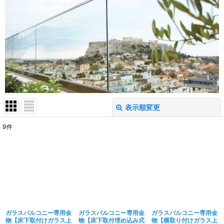
表示順変更
閉じる
9
件
表示数
:
並び順
:
絞り込む
ガラスバルコニー専用金
ガラスバルコニー専用金
ガラスバルコニー専用金
物【床下取付けガラス上
物【床下取付埋め込み式
物【横取り付けガラス上