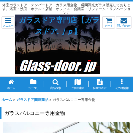
浴室ガラスドア・テンパードア・ガラス用金物・瞬間調光ガラス販売しておりま
す。浴室・洗面・ホテル・店舗・オフィス・会議室・リフォーム・リノベーショ
ンに
ガラスドア専門店【
ガラ
メニュー
カート
問い合わせ
スドア.ｊｐ
】
ドアに使用する金物やガラスも販売いたして
おります。
ホーム
カテゴリ
商品検索
ご利用案内
特商法表示
その他情報
ホーム
>
ガラスドア関連商品
>
ガラスバルコニー専用金物
ガラスバルコニー専用金物