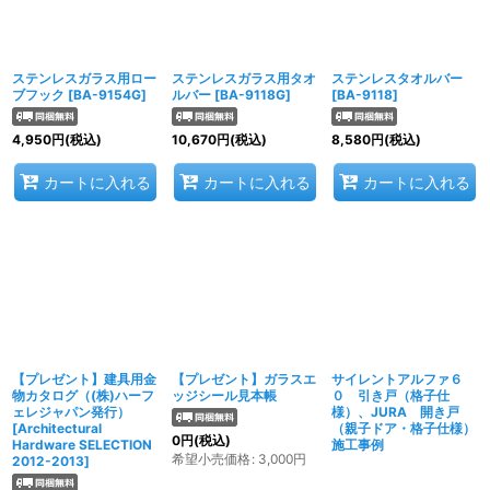
ステンレスガラス用ロー
ステンレスガラス用タオ
ステンレスタオルバー
ブフック
[
BA-9154G
]
ルバー
[
BA-9118G
]
[
BA-9118
]
4,950
円
(税込)
10,670
円
(税込)
8,580
円
(税込)
カートに入れる
カートに入れる
カートに入れる
【プレゼント】建具用金
【プレゼント】ガラスエ
サイレントアルファ６
物カタログ（(株)ハーフ
ッジシール見本帳
０ 引き戸（格子仕
ェレジャパン発行）
様）、JURA 開き戸
[
Architectural
（親子ドア・格子仕様）
0
円
(税込)
Hardware SELECTION
施工事例
希望小売価格
:
3,000
円
2012-2013
]