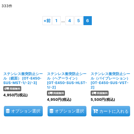
333
件
表示数
:
«
前
1
...
4
5
6
並び順
:
絞り込む
ステンレス衝突防止シー
ステンレス衝突防止シー
ステンレス衝突防止シー
ル（鏡面）
[
OT-E450-
ル（ヘアーライン）
ル（バイブレーション）
SUS-MST-1/-2/-3
]
[
OT-E450-SUS-HLST-
[
OT-E450-SUS-VST-
1/-2
]
2
]
4,950
円
(税込)
4,950
円
(税込)
5,500
円
(税込)
オプション選択
オプション選択
カートに入れる