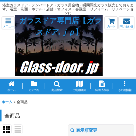
浴室ガラスドア・テンパードア・ガラス用金物・瞬間調光ガラス販売しておりま
す。浴室・洗面・ホテル・店舗・オフィス・会議室・リフォーム・リノベーショ
ンに
ガラスドア専門店【
ガラ
メニュー
カート
問い合わせ
スドア.ｊｐ
】
ドアに使用する金物やガラスも販売いたして
おります。
ホーム
カテゴリ
商品検索
ご利用案内
特商法表示
その他情報
ホーム
>
全商品
全商品
表示順変更
閉じる