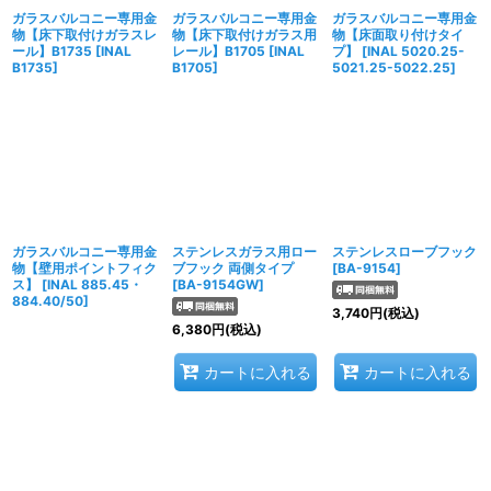
ガラスバルコニー専用金
ガラスバルコニー専用金
ガラスバルコニー専用金
物【床下取付けガラスレ
物【床下取付けガラス用
物【床面取り付けタイ
ール】B1735
[
INAL
レール】B1705
[
INAL
プ】
[
INAL 5020.25-
B1735
]
B1705
]
5021.25-5022.25
]
ガラスバルコニー専用金
ステンレスガラス用ロー
ステンレスローブフック
物【壁用ポイントフィク
ブフック 両側タイプ
[
BA-9154
]
ス】
[
INAL 885.45・
[
BA-9154GW
]
884.40/50
]
3,740
円
(税込)
6,380
円
(税込)
カートに入れる
カートに入れる