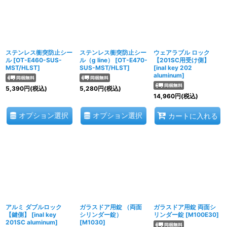
ステンレス衝突防止シー
ステンレス衝突防止シー
ウェアラブル ロック
ル
[
OT-E460-SUS-
ル（g line）
[
OT-E470-
【201SC用受け側】
MST/HLST
]
SUS-MST/HLST
]
[
inal key 202
aluminum
]
5,390
円
(税込)
5,280
円
(税込)
14,960
円
(税込)
オプション選択
オプション選択
カートに入れる
アルミ ダブルロック
ガラスドア用錠 （両面
ガラスドア用錠 両面シ
【鍵側】
[
inal key
シリンダー錠）
リンダー錠
[
M100E30
]
201SC aluminum
]
[
M1030
]