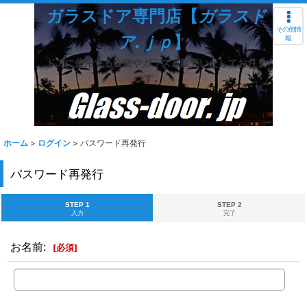
ガラスドア専門店【
ガラスド
その他情
ア.ｊｐ
】
報
ドアに使用する金物やガラスも販売いたしておりま
す。
ホーム
>
ログイン
>
パスワード再発行
パスワード再発行
STEP 1
STEP 2
入力
完了
お名前
:
[
必須
]