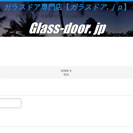
ガラスドア専門店【
ガラスドア.ｊｐ
】
ドアに使用する金物やガラスも販売いたしております。
STEP 2
確認