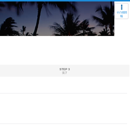
その他情
報
STEP 3
完了