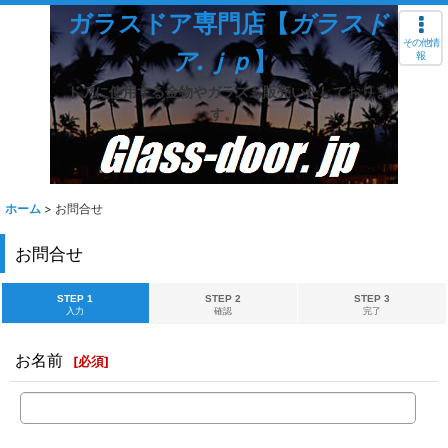
ガラスドア専門店【
ガラスド
その他情
ア.ｊｐ
】
報
ドアに使用する金物やガラスも販売いたしておりま
す。
ホーム
>
お問合せ
お問合せ
STEP 1
STEP 2
STEP 3
入力
確認
完了
お名前
[
必須
]