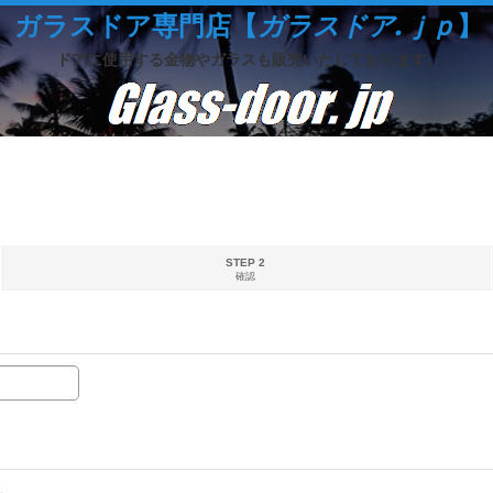
ガラスドア専門店【
ガラスドア.ｊｐ
】
ドアに使用する金物やガラスも販売いたしております。
STEP 2
確認