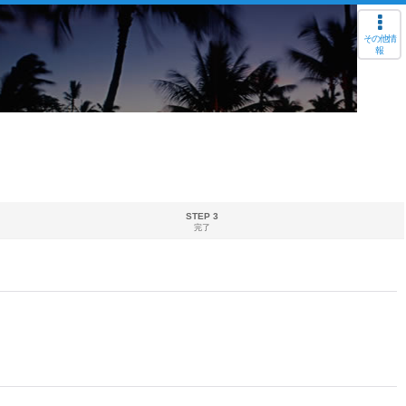
その他情
報
STEP 3
完了