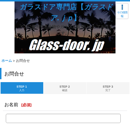
ガラスドア専門店【
ガラスド
その他情
ア.ｊｐ
】
報
ドアに使用する金物やガラスも販売いたしておりま
す。
ホーム
>
お問合せ
お問合せ
STEP 1
STEP 2
STEP 3
入力
確認
完了
お名前
[
必須
]