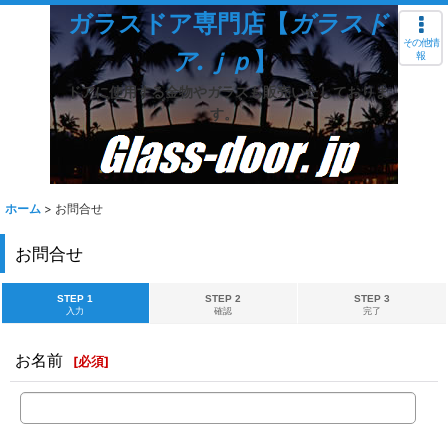
ガラスドア専門店【
ガラスド
その他情
ア.ｊｐ
】
報
ドアに使用する金物やガラスも販売いたしておりま
す。
ホーム
>
お問合せ
お問合せ
STEP 1
STEP 2
STEP 3
入力
確認
完了
お名前
[
必須
]