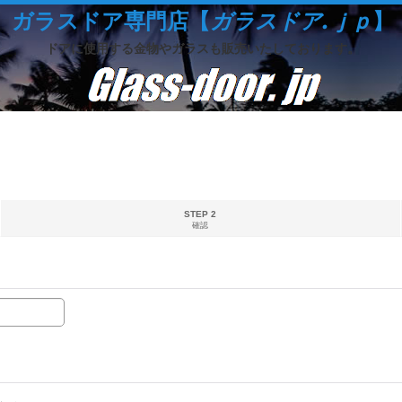
ガラスドア専門店【
ガラスドア.ｊｐ
】
ドアに使用する金物やガラスも販売いたしております。
STEP 2
確認