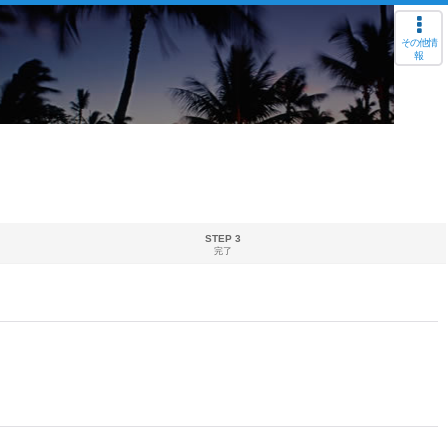
その他情
報
STEP 3
完了