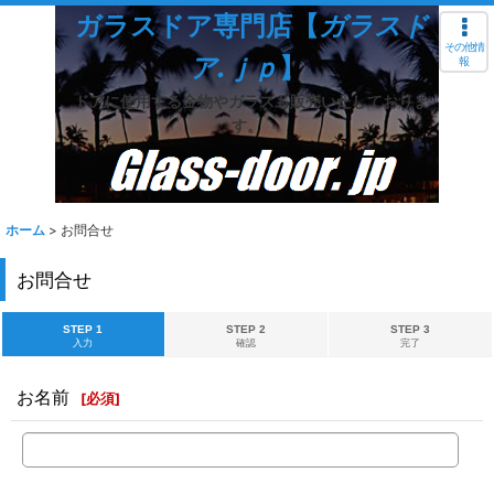
ガラスドア専門店【
ガラスド
その他情
ア.ｊｐ
】
報
ドアに使用する金物やガラスも販売いたしておりま
す。
ホーム
>
お問合せ
お問合せ
STEP 1
STEP 2
STEP 3
入力
確認
完了
お名前
[
必須
]